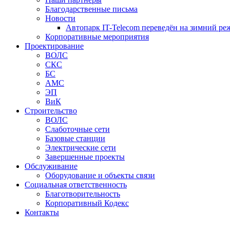
Благодарственные письма
Новости
Автопарк IT-Telecom переведён на зимний р
Корпоративные мероприятия
Проектирование
ВОЛС
СКС
БС
АМС
ЭП
ВиК
Строительство
ВОЛС
Слаботочные сети
Базовые станции
Электрические сети
Завершенные проекты
Обслуживание
Оборудование и объекты связи
Социальная ответственность
Благотворительность
Корпоративный Кодекс
Контакты