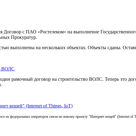
ся Договор с ПАО «Ростелеком» на выполнение Государственног
льных Прокуратур.
стью выполнены на нескольких объектах. Объекты сданы. Остав
во ВОЛС
один рамочный договор на строительство ВОЛС. Теперь это дог
.
т вещей" (Internet of Things, IoT)
о из федеральных операторов связи по новому проекту "Интернет вещей" (Internet of Th