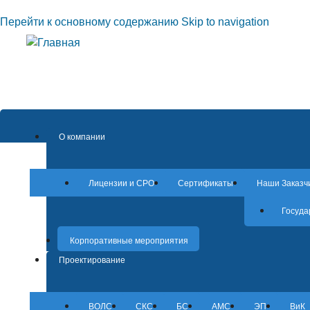
Перейти к основному содержанию
Skip to navigation
О компании
Лицензии и СРО
Сертификаты
Наши Заказч
Госуда
Корпоративные мероприятия
Проектирование
ВОЛС
СКС
БС
АМС
ЭП
ВиК